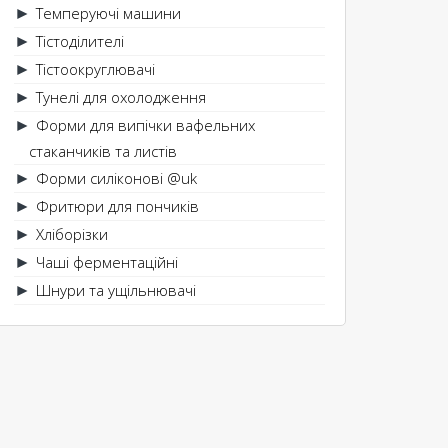
Темперуючі машини
►
Тістоділителі
►
Тістоокруглювачі
►
Тунелі для охолодження
►
Форми для випічки вафельних
►
стаканчиків та листів
Форми силіконові @uk
►
Фритюри для пончиків
►
Хліборізки
►
Чаші ферментаційні
►
Шнури та ущільнювачі
►