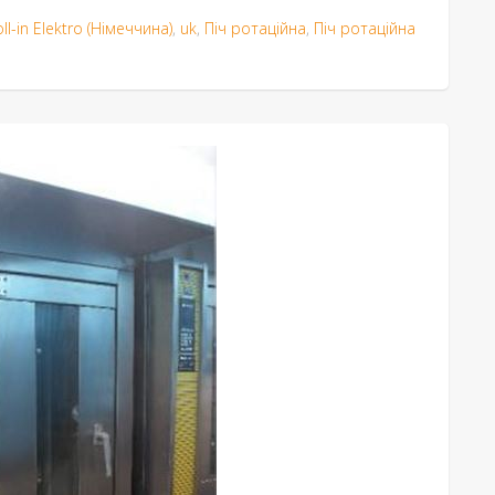
l-in Elektro (Німеччина)
,
uk
,
Піч ротаційна
,
Піч ротаційна