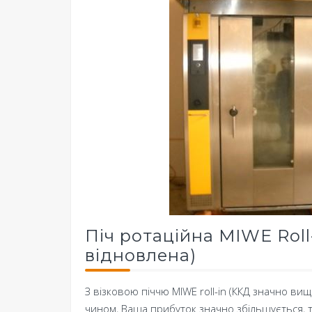
Піч ротаційна MIWE Roll-
відновлена)
З візковою піччю MIWE roll-in (ККД значно ви
чином, Ваша прибуток значно збільшується, так