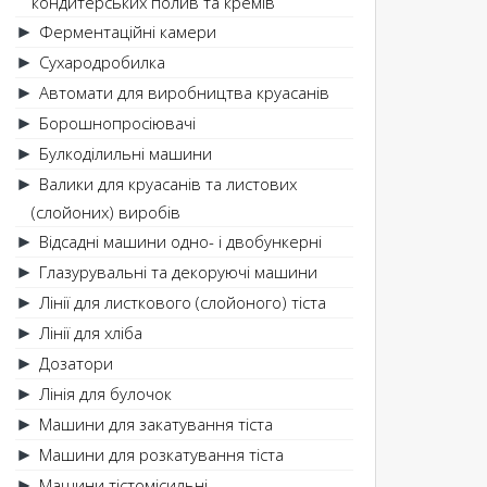
кондитерських полив та кремів
Ферментаційні камери
►
Сухародробилка
►
Автомати для виробництва круасанів
►
Борошнопросіювачі
►
Булкоділильні машини
►
Валики для круасанів та листових
►
(слойоних) виробів
Відсадні машини одно- і двобункерні
►
Глазурувальні та декоруючі машини
►
Лінії для листкового (слойоного) тіста
►
Лінії для хліба
►
Дозатори
►
Лінія для булочок
►
Машини для закатування тіста
►
Машини для розкатування тіста
►
Машини тістомісильні
►