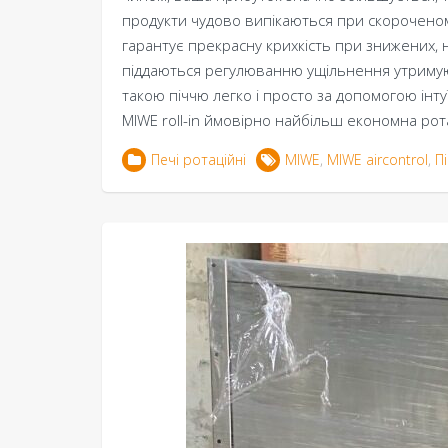
продукти чудово випікаються при скороченому
гарантує прекрасну крихкість при знижених, н
піддаються регулюванню ущільнення утримують
такою піччю легко і просто за допомогою інт
MIWE roll-in ймовірно найбільш економна ротац
Печі ротаційні
MIWE
,
MIWE aircontrol
,
П