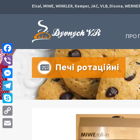
Elcal, MIWE, WINKLER, Kemper, JAC, VLB, Diosna, WERNER 
ПРО 
Facebook
Печі ротаційні
Viber
Messenger
Telegram
Skype
Copy
Link
Email