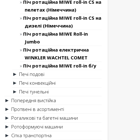
Піч ротаційна MIWE roll-in CS на
пелетах (Німеччина)
Піч ротаційна MIWE roll-in CS на
дизелі (Німеччина)
Піч ротаційна MIWE Roll-in
Jumbo
Піч ротаційна електрична
WINKLER WACHTEL COMET
Піч ротаційна MIWE roll-in б/у
Печі подові
►
Печі конвекційні
►
Печі тунельні
►
Попередня вистійка
►
Протвені в асортименті
►
Рогаликові та багетні машини
►
Ротоформуючі машини
►
Сітка транспортна
►