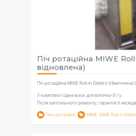
Піч ротаційна MIWE Roll-
відновлена)
Піч ротаційна MIWE Roll-in Elektro (Німеччина)
У комплекті одна візок для випічки б / у.
Після капітального ремонту, гарантія 6 місяці
Печі ротаційні
MIWE
,
MIWE Roll-in Elekt