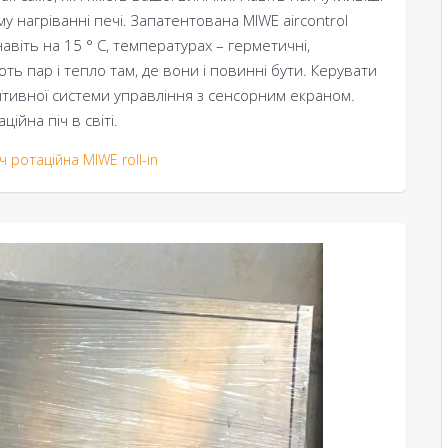
 нагріванні печі. Запатентована MIWE aircontrol
авіть на 15 ° C, температурах – герметичні,
 пар і тепло там, де вони і повинні бути. Керувати
уїтивної системи управління з сенсорним екраном.
ійна піч в світі.
іч ротаційна MIWE roll-in