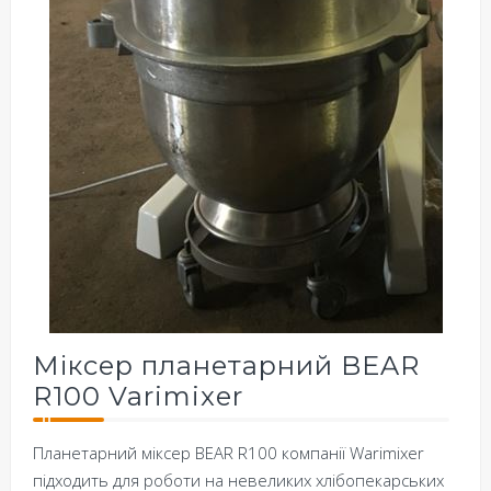
Міксер планетарний BEAR
R100 Varimixer
Планетарний міксер BEAR R100 компанії Warimixer
підходить для роботи на невеликих хлібопекарських