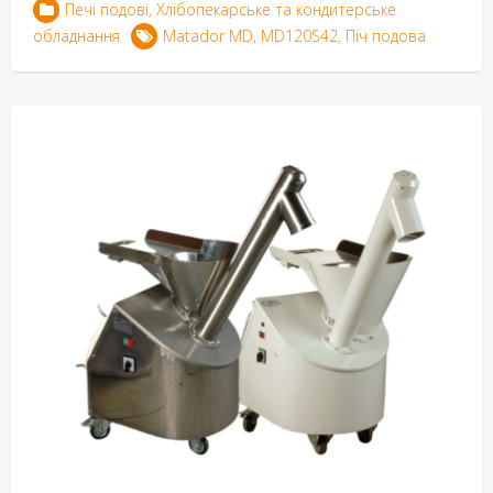
Печі подові
,
Хлібопекарське та кондитерське
обладнання
Matador MD
,
MD120S42
,
Піч подова