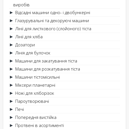
виробів
Відсадні машини одно- і двобункерні
►
Глазурувальні та декоруючі машини
►
Лінії для листкового (слойоного) тіста
►
Лінії для хліба
►
Дозатори
►
Лінія для булочок
►
Машини для закатування тіста
►
Машини для розкатування тіста
►
Машини тістомісильні
►
Міксери планетарні
►
Ножі для хліборізок
►
Пароутворювачі
►
Печі
►
Попередня вистійка
►
Протвені в асортименті
►