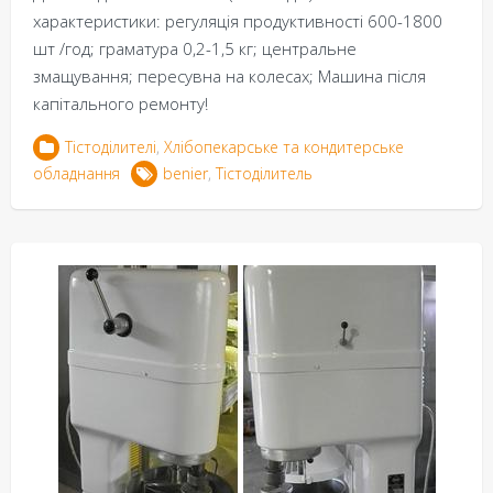
характеристики: регуляція продуктивності 600-1800
шт /год; граматура 0,2-1,5 кг; центральне
змащування; пересувна на колесах; Машина після
капітального ремонту!
Тістоділителі
,
Хлібопекарське та кондитерське
обладнання
benier
,
Тістоділитель