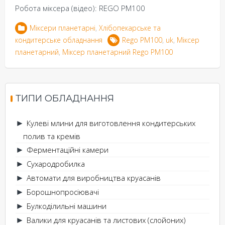
Робота міксера (відео): REGO PM100
Міксери планетарні
,
Хлібопекарське та
кондитерське обладнання
Rego PM100
,
uk
,
Міксер
планетарний
,
Міксер планетарний Rego PM100
ТИПИ ОБЛАДНАННЯ
Кулеві млини для виготовлення кондитерських
►
полив та кремів
Ферментаційні камери
►
Сухародробилка
►
Автомати для виробництва круасанів
►
Борошнопросіювачі
►
Булкоділильні машини
►
Валики для круасанів та листових (слойоних)
►