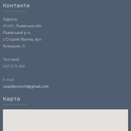
Контакти
Адреса:
80465, Львівська обл.,
Львівський р-н,
с.Старий Яричів, вул.
Козацька, 15
Тел. моб.:
067 53 15 656
E-mail:
vasyldyvnych@gmail.com
Карта