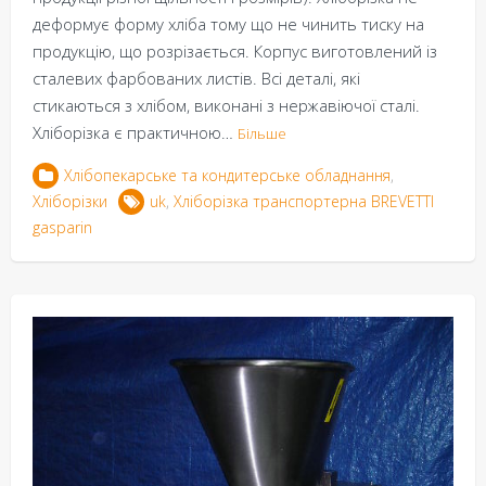
деформує форму хліба тому що не чинить тиску на
продукцію, що розрізається. Корпус виготовлений із
сталевих фарбованих листів. Всі деталі, які
стикаються з хлібом, виконані з нержавіючої сталі.
Хліборізка є практичною…
Більше
Хлібопекарське та кондитерське обладнання
,
Хліборізки
uk
,
Хліборізка транспортерна BREVETTI
gasparin