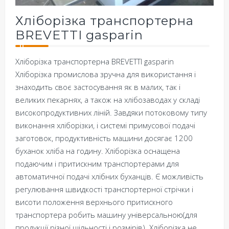
Хліборізка транспортерна
BREVETTI gasparin
Хліборізка транспортерна BREVETTI gasparin
Хліборізка промислова зручна для використання і
знаходить своє застосування як в малих, так і
великих пекарнях, а також на хлібозаводах у складі
високопродуктивних ліній. Завдяки потоковому типу
виконання хліборізки, і системі примусової подачі
заготовок, продуктивність машини досягає 1200
буханок хліба на годину. Хліборізка оснащена
подаючим і притискним транспортерами для
автоматичної подачі хлібних буханців. Є можливість
регулювання швидкості транспортерної стрічки і
висоти положення верхнього притискного
транспортера робить машину універсальною(для
продукції різної щільності і розмірів). Хліборізка не