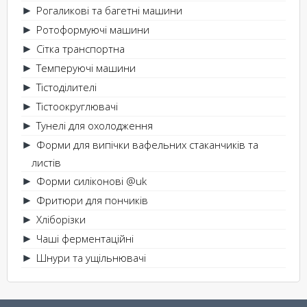
Рогаликові та багетні машини
►
Ротоформуючі машини
►
Сітка транспортна
►
Темперуючі машини
►
Тістоділителі
►
Тістоокруглювачі
►
Тунелі для охолодження
►
Форми для випічки вафельних стаканчиків та
►
листів
Форми силіконові @uk
►
Фритюри для пончиків
►
Хліборізки
►
Чаші ферментаційні
►
Шнури та ущільнювачі
►