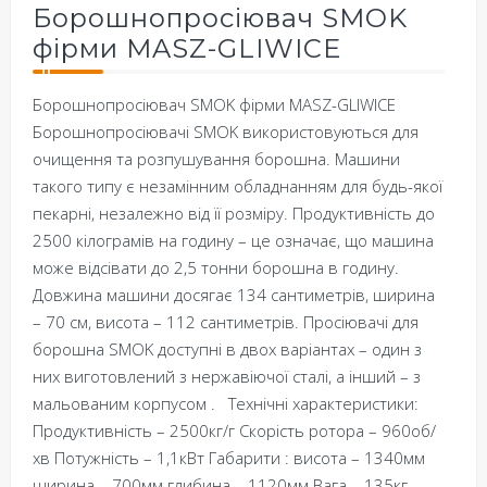
Борошнопросіювач SMOK
фірми MASZ-GLIWICE
Борошнопросіювач SMOK фірми MASZ-GLIWICE
Борошнопросіювачі SMOK використовуються для
очищення та розпушування борошна. Машини
такого типу є незамінним обладнанням для будь-якої
пекарні, незалежно від її розміру. Продуктивність до
2500 кілограмів на годину – це означає, що машина
може відсівати до 2,5 тонни борошна в годину.
Довжина машини досягає 134 сантиметрів, ширина
– 70 см, висота – 112 сантиметрів. Просіювачі для
борошна SMOK доступні в двох варіантах – один з
них виготовлений з нержавіючої сталі, а інший – з
мальованим корпусом . Технічні характеристики:
Продуктивність – 2500кг/г Скорість ротора – 960об/
хв Потужність – 1,1кВт Габарити : висота – 1340мм
ширина – 700мм глибина – 1120мм Вага – 135кг