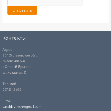
Контакты
Адрес:
80465, Львовская обл.,
Львовский р-н,
с.Старый Ярычев,
ул. Козацкая, 15
Тел. моб.:
067 53 15 656
E-mail:
vasyldyvnych@gmail.com