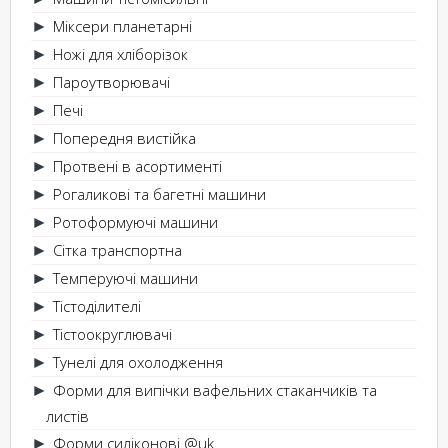
Міксери планетарні
►
Ножі для хліборізок
►
Пароутворювачі
►
Печі
►
Попередня вистійка
►
Протвені в асортименті
►
Рогаликові та багетні машини
►
Ротоформуючі машини
►
Сітка транспортна
►
Темперуючі машини
►
Тістоділителі
►
Тістоокруглювачі
►
Тунелі для охолодження
►
Форми для випічки вафельних стаканчиків та
►
листів
Форми силіконові @uk
►