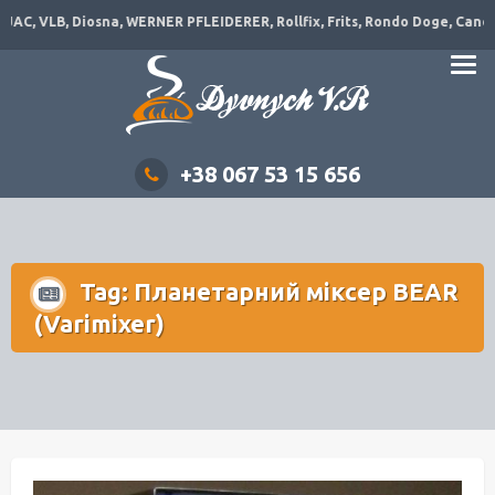
AC, VLB, Diosna, WERNER PFLEIDERER, Rollfix, Frits, Rondo Doge, Canol, D
+38 067 53 15 656
Tag: Планетарний міксер BEAR
(Varimixer)