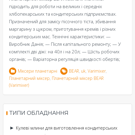
підходить для роботи на великих і середніх
хлібопекарських та кондитерських підприємствах.
Призначений для замісу пісочного тіста, збивання
маргарину з цукром, приготування кремів і різних
кондитерських мас. Технічні характеристики: —
Виробник Данія; — Після капітального ремонту; — У
комплекті дві діжі: на 40л і на 20л; — Шість робочих
органів; — Варіаторна регуляція швидкості обертів;
Міксери планетарні
BEAR
,
uk
,
Varimixer
,
Планетарний міксер
,
Планетарний міксер BEAR
(Varimixer)
ТИПИ ОБЛАДНАННЯ
Кулеві млини для виготовлення кондитерських
►