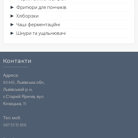
Фритюри для пончиків
►
Хліборізки
►
Чаші ферментаційні
►
Шнури та ущільнювачі
►
Контакти
Адреса:
80465, Львівська обл.,
Львівський р-н,
с.Старий Яричів, вул.
Козацька, 15
Тел. моб.:
067 53 15 656