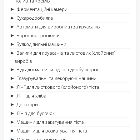
полив та кремів
Ферментаційні камери
►
Сухародробилка
►
Автомати для виробництва круасанів
►
Борошнопросіювачі
►
Булкоділильні машини
►
Валики для круасанів та листових (слойоних)
►
виробів
Відсадні машини одно- і двобункерні
►
Глазурувальні та декоруючі машини
►
Лінії для листкового (слойоного) тіста
►
Лінії для хліба
►
Дозатори
►
Лінія для булочок
►
Машини для закатування тіста
►
Машини для розкатування тіста
►
Машини тістомісильні
►