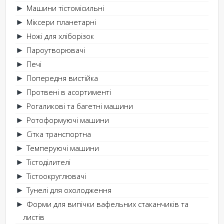
Машини тістомісильні
►
Міксери планетарні
►
Ножі для хліборізок
►
Пароутворювачі
►
Печі
►
Попередня вистійка
►
Протвені в асортименті
►
Рогаликові та багетні машини
►
Ротоформуючі машини
►
Сітка транспортна
►
Темперуючі машини
►
Тістоділителі
►
Тістоокруглювачі
►
Тунелі для охолодження
►
Форми для випічки вафельних стаканчиків та
►
листів