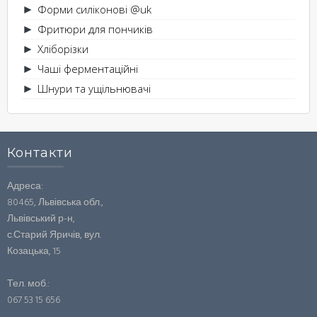
Форми силіконові @uk
►
Фритюри для пончиків
►
Хліборізки
►
Чаші ферментаційні
►
Шнури та ущільнювачі
►
Контакти
Адреса:
80465, Львівська обл.,
Львівський р-н,
с.Старий Яричів, вул.
Козацька, 15
Тел. моб.:
067 53 15 656