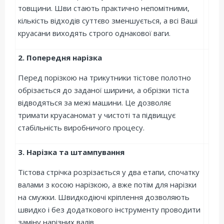
товщини. Шви стають практично непомітними,
кількість відходів суттєво зменшується, а всі Ваші
круасани виходять строго однакової ваги.
2. Попередня нарізка
Перед порізкою на трикутники тістове полотно
обрізається до заданої ширини, а обрізки тіста
відводяться за межі машини. Це дозволяє
тримати круасаномат у чистоті та підвищує
стабільність виробничого процесу.
3. Нарізка та штампування
Тістова стрічка розрізається у два етапи, спочатку
валами з косою нарізкою, а вже потім для нарізки
на смужки. Швидкодіючі кріплення дозволяють
швидко і без додаткового інструменту проводити
заміну нарізних валів.