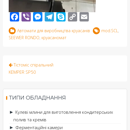
Facebook
Viber
Messenger
Telegram
Skype
Copy
Email
Link
Автомати для виробництва круасанів
mod.SCL
,
SEEWER RONDO
,
круасаномат
Post
Тістоміс спіральний
navigation
KEMPER SP50
ТИПИ ОБЛАДНАННЯ
Кулеві млини для виготовлення кондитерських
►
полив та кремів
Ферментаційні камери
►