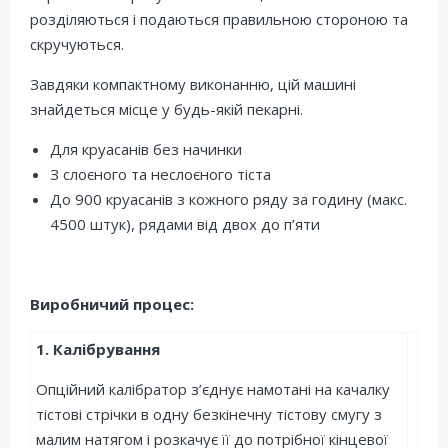
розділяються і подаються правильною стороною та
скручуються.
Завдяки компактному виконанню, цій машині
знайдеться місце у будь-якій пекарні.
Для круасанів без начинки
З слоєного та неслоєного тіста
До 900 круасанів з кожного ряду за годину (макс.
4500 штук), рядами від двох до п’яти
Виробничий процес:
1. Калібрування
Опційний калібратор з’єднує намотані на качалку
тістові стрічки в одну безкінечну тістову смугу з
малим натягом і розкачує її до потрібної кінцевої