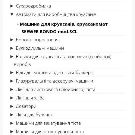
Сухародробилка
►
Автомати для виробництва круасанів
▼
Машина для круасанів, круасаномат
SEEWER RONDO mod.SCL
Борошнопросіювачі
►
Булкоділильні машини
►
Валики для круасанів та листових (слойоних)
►
виробів
Відсадні машини одно- і двобункерні
►
Глазурувальні та декоруючі машини
►
Лінії для листкового (слойоного) тіста
►
Лінії для хліба
►
Дозатори
►
Лінія для булочок
►
Машини для закатування тіста
►
Машини для розкатування тіста
►