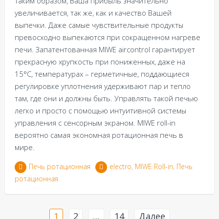
Таким образом, Ваша прибыль значительно
увеличивается, так же, как и качество Вашей
выпечки. Даже самые чувствительные продукты
превосходно выпекаются при сокращенном нагреве
печи. Запатентованная MIWE aircontrol гарантирует
прекрасную хрупкость при пониженных, даже на
15°C, температурах – герметичные, поддающиеся
регулировке уплотнения удерживают пар и тепло
там, где они и должны быть. Управлять такой печью
легко и просто с помощью интуитивной системы
управления с сенсорным экраном. MIWE roll-in
вероятно самая экономная ротационная печь в
мире.
Печь ротационная
electro
,
MIWE Roll-in
,
Печь
ротационная
Навигация
1
2
…
14
Далее