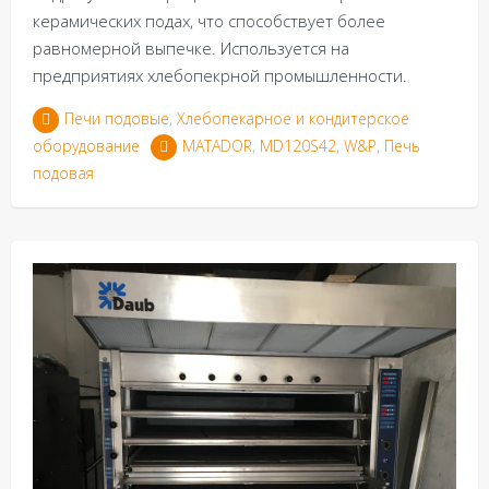
керамических подах, что способствует более
равномерной выпечке. Используется на
предприятиях хлебопекрной промышленности.
Печи подовые
,
Хлебопекарное и кондитерское
оборудование
MATADOR
,
MD120S42
,
W&P
,
Печь
подовая