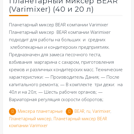
Планетарный миксер BEAR
(Varimixer) (40 и 20 л)
Планетарный миксер BEAR компании Varimixer
Планетарный миксер BEAR компании Warimixer
подходит для работы на больших и средних
хлебопекарных и кондитерских предприятиях.
Предназначен для замеса песочного теста,
взбивания маргарина с сахаром, приготовления
кремов и различных кондитерских масс. Технические
характеристики: — Производитель Дания; — После
капитального ремонта; — В комплекте три дежи: на
40л и на 20л; — Шесть рабочих органов; —
Вариаторная регуляция скорости оборотов;
Миксера планетарные
BEAR
,
ru
,
Varimixer
,
Планетарный миксер
,
Планетарный миксер BEAR
компании Varimixer