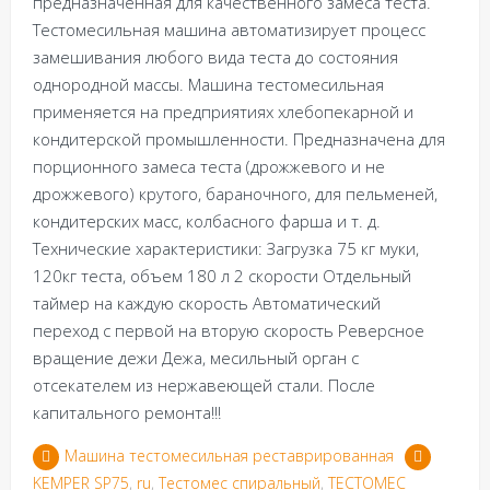
предназначенная для качественного замеса теста.
Тестомесильная машина автоматизирует процесс
замешивания любого вида теста до состояния
однородной массы. Машина тестомесильная
применяется на предприятиях хлебопекарной и
кондитерской промышленности. Предназначена для
порционного замеса теста (дрожжевого и не
дрожжевого) крутого, бараночного, для пельменей,
кондитерских масс, колбасного фарша и т. д.
Технические характеристики: Загрузка 75 кг муки,
120кг теста, объем 180 л 2 скорости Отдельный
таймер на каждую скорость Автоматический
переход с первой на вторую скорость Реверсное
вращение дежи Дежа, месильный орган с
отсекателем из нержавеющей стали. После
капитального ремонта!!!
Машина тестомесильная реставрированная
KEMPER SP75
,
ru
,
Тестомес спиральный
,
ТЕСТОМЕС