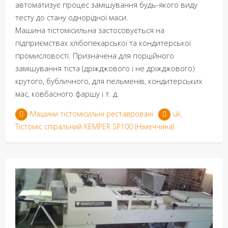
автоматизує процес замішування будь-якого виду
тесту до стану однорідної маси.
Машина тістомісильна застосовується на
підприємствах хлібопекарської та кондитерської
промисловості. Призначена для порційного
замішування тіста (дріжджового і не дріжджового)
крутого, бубличного, для пельменів, кондитерських
мас, ковбасного фаршу і т. д.
Машини тістомісильні реставровані
uk
,
Тістоміс спіральний KEMPER SP100 (Німеччина)