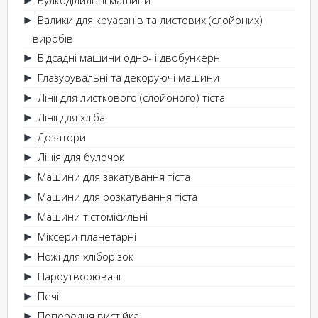
Валики для круасанів та листових (слойоних)
►
виробів
Відсадні машини одно- і двобункерні
►
Глазурувальні та декоруючі машини
►
Лінії для листкового (слойоного) тіста
►
Лінії для хліба
►
Дозатори
►
Лінія для булочок
►
Машини для закатування тіста
►
Машини для розкатування тіста
►
Машини тістомісильні
►
Міксери планетарні
►
Ножі для хліборізок
►
Пароутворювачі
►
Печі
►
Попередня вистійка
►