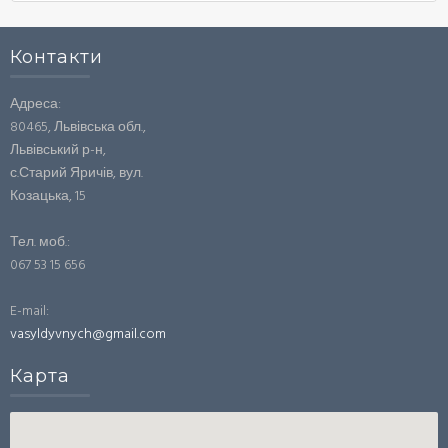
Контакти
Адреса:
80465, Львівська обл.,
Львівський р-н,
с.Старий Яричів, вул.
Козацька, 15
Тел. моб.:
067 53 15 656
E-mail:
vasyldyvnych@gmail.com
Карта