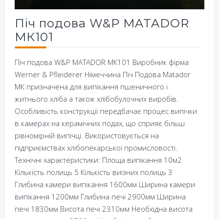
Піч подова W&P MATADOR
MК101
Піч подова W&P MATADOR MК101 Виробник фірма
Werner & Pfleiderer Німеччина Піч Подова Matador
MК призначена для випікання пшеничного і
житнього хліба а також хлібобулочних виробів.
Особливість конструкції передбачає процес випічки
в камерах на керамічних подах, що сприяє більш
рівномірній випічці. Використовується на
підприємствах хлібопекарської промисловості.
Технічні характеристики: Площа випікання 10м2
Кількість полиць 5 Кількість виїзних полиць 3
Глибина камери випікання 1600мм Ширина камери
випікання 1200мм Глибина печі 2900мм Ширина
печі 1830мм Висота печі 2310мм Необхідна висота