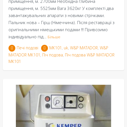
приміщення, м. 2700мм Необхідна глибина
приміщення, м. 5525мм Вага 3620кг У комплекті два
завантажувальних апарати з новими стрічками.
Пальник нова – Гірш (Німеччина). Після реставрації з
оригінальними німецькими подами !!! Привозимо
індивідуально під…
Більше
Печі подові
MК101
,
uk
,
W&P MATADOR
,
W&P
MATADOR MК101
,
Піч подова
,
Піч подова W&P MATADOR
MК101