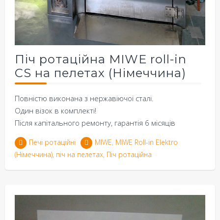
Піч ротаційна MIWE roll-in
CS на пелетах (Німеччина)
Повністю виконана з нержавіючої сталі.
Один візок в комплекті!
Після капітального ремонту, гарантія 6 місяців
Печі ротаційні
MIWE
,
MIWE Roll-in Elektro
(Німеччина)
,
піч на пелетах
,
Піч ротаційна