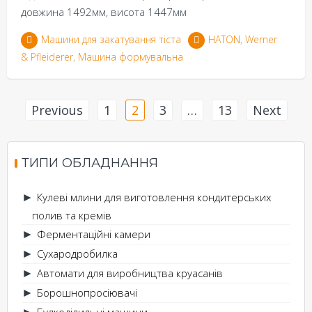
довжина 1492мм, висота 1447мм
Машини для закатування тіста
HATON
,
Werner
& Pfleiderer
,
Машина формувальна
Posts
Previous
1
2
3
…
13
Next
navigation
ТИПИ ОБЛАДНАННЯ
Кулеві млини для виготовлення кондитерських
►
полив та кремів
Ферментаційні камери
►
Сухародробилка
►
Автомати для виробництва круасанів
►
Борошнопросіювачі
►
Булкоділильні машини
►