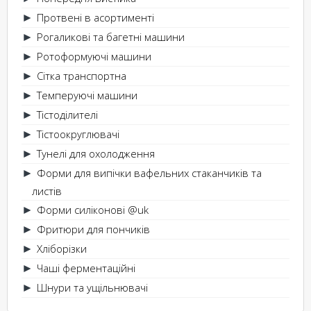
Протвені в асортименті
►
Рогаликові та багетні машини
►
Ротоформуючі машини
►
Сітка транспортна
►
Темперуючі машини
►
Тістоділителі
►
Тістоокруглювачі
►
Тунелі для охолодження
►
Форми для випічки вафельних стаканчиків та
►
листів
Форми силіконові @uk
►
Фритюри для пончиків
►
Хліборізки
►
Чаші ферментаційні
►
Шнури та ущільнювачі
►