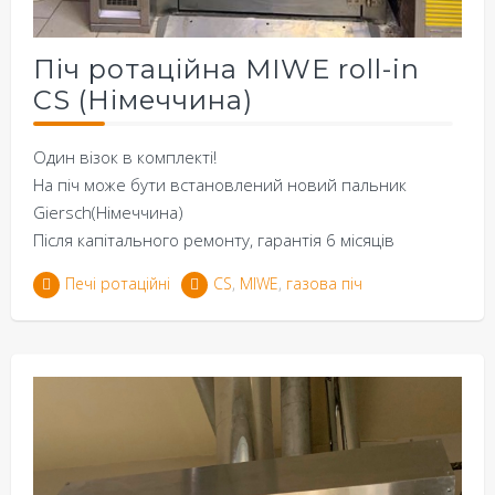
Піч ротаційна MIWE roll-in
CS (Німеччина)
Один візок в комплекті!
На піч може бути встановлений новий пальник
Giersch(Німеччина)
Після капітального ремонту, гарантія 6 місяців
Печі ротаційні
CS
,
MIWE
,
газова піч