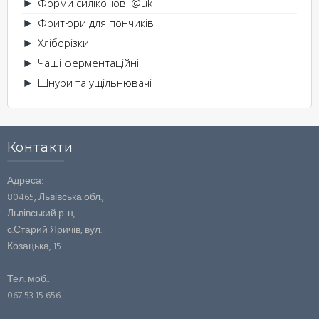
Форми силіконові @uk
►
Фритюри для пончиків
►
Хліборізки
►
Чаші ферментаційні
►
Шнури та ущільнювачі
►
Контакти
Адреса:
80465, Львівська обл.,
Львівський р-н,
с.Старий Яричів, вул.
Козацька, 15
Тел. моб.:
067 53 15 656