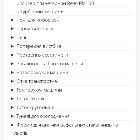
Міксер планетарний Rego PM100
Турбінний змішувач
Ножі для хліборізок
►
Пароутворювачі
►
Печі
►
Попередня вистійка
►
Протвені в асортименті
►
Рогаликові та багетні машини
►
Ротоформуючі машини
►
Сітка транспортна
►
Темперуючі машини
►
Тістоділителі
►
Тістоокруглювачі
►
Тунелі для охолодження
►
Форми для випічки вафельних стаканчиків та
►
листів