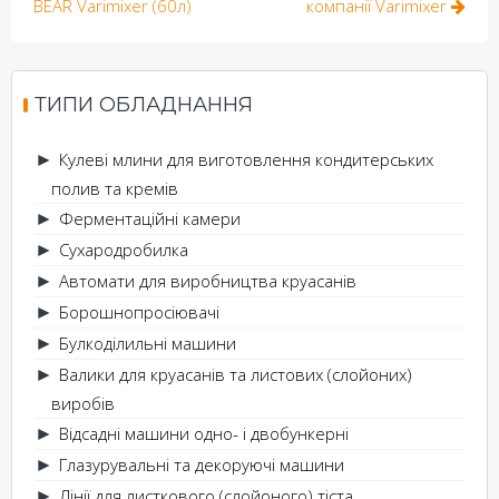
navigation
BEAR Varimixer (60л)
компанії Varimixer
ТИПИ ОБЛАДНАННЯ
Кулеві млини для виготовлення кондитерських
►
полив та кремів
Ферментаційні камери
►
Сухародробилка
►
Автомати для виробництва круасанів
►
Борошнопросіювачі
►
Булкоділильні машини
►
Валики для круасанів та листових (слойоних)
►
виробів
Відсадні машини одно- і двобункерні
►
Глазурувальні та декоруючі машини
►
Лінії для листкового (слойоного) тіста
►