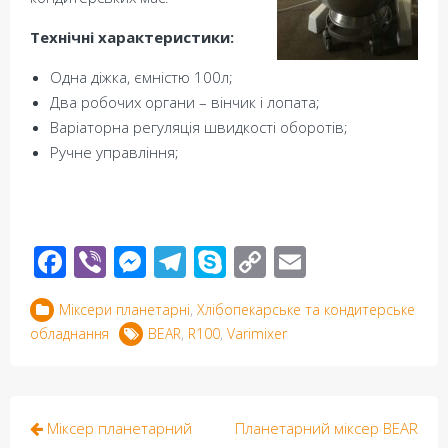
Технічні характеристики:
Одна діжка, ємністю 100л;
Два робочих органи – вінчик і лопата;
Варіаторна регуляція швидкості оборотів;
Ручне управління;
Facebook
Viber
Messenger
Telegram
Skype
Copy
Email
Link
Міксери планетарні
,
Хлібопекарське та кондитерське
обладнання
BEAR
,
R100
,
Varimixer
Post
Міксер планетарний
Планетарний міксер BEAR