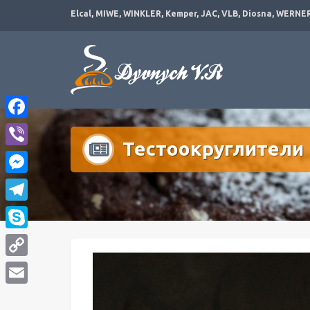
Elcal, MIWE, WINKLER, Kemper, JAC, VLB, Diosna, WERNER 
Facebook
Тестоокруглители
Viber
Messenger
Telegram
Skype
Copy
Link
Email