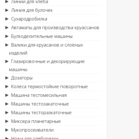
Линии для хлеба
►
Линия для булочек
►
Сухародробилка
►
Автаматы для производства круассанов
►
Булкоделительные машины
►
Валики для круасанов и слоёных
►
изделий
Глазировочные и декорирующие
►
машины
Дозаторы
►
Колеса термостойкие поворотные
►
Машина тестомесильная
►
Машины тестозакаточные
►
Машины тесторазкаточные
►
Миксера планетарные
►
Мукопросеиватели
►
Ножи для хлеборезок
►