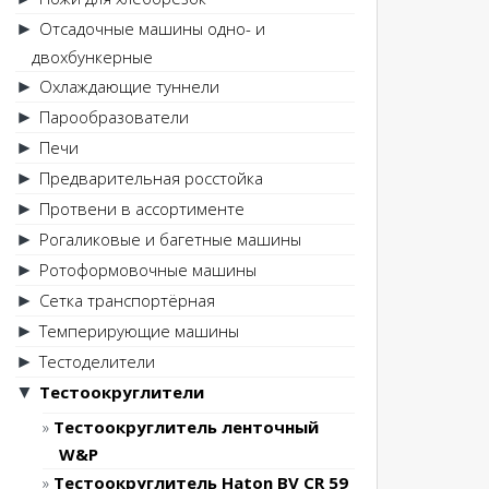
Отсадочные машины одно- и
►
двохбункерные
Охлаждающие туннели
►
Парообразователи
►
Печи
►
Предварительная росстойка
►
Протвени в ассортименте
►
Рогаликовые и багетные машины
►
Ротоформовочные машины
►
Сетка транспортёрная
►
Темперирующие машины
►
Тестоделители
►
Тестоокруглители
▼
Тестоокруглитель ленточный
W&P
Тестоокруглитель Haton BV CR 59