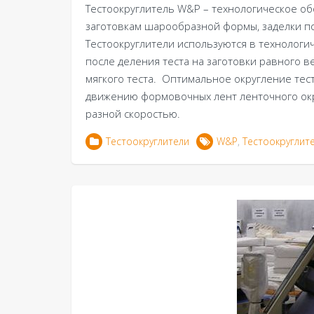
Тестоокруглитель W&P – технологическое о
заготовкам шарообразной формы, заделки по
Тестоокруглители используются в технологи
после деления теста на заготовки равного в
мягкого теста. ­ Оптимальное округление те
движению формовочных лент ленточного ок
разной скоростью.
Тестоокруглители
W&P
,
Тестоокруглит