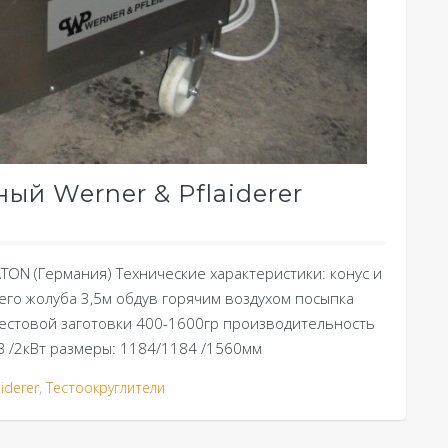
ый Werner & Pflaiderer
ATON (Германия) Технические характеристики: конус и
его жолуба 3,5м обдув горячим воздухом посыпка
тестовой заготовки 400-1600гр производительность
В /2кВт размеры: 1184/1184 /1560мм
iderer
,
Тестоокруглители