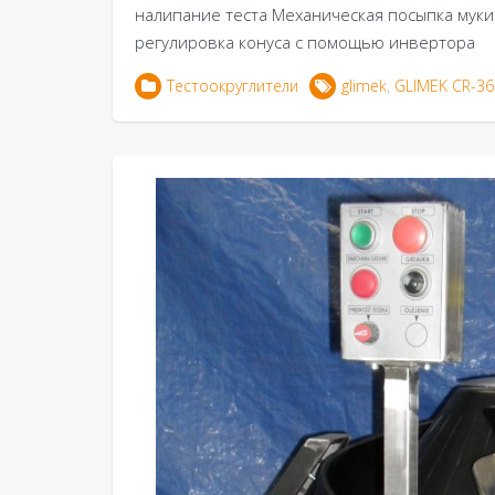
налипание теста Механическая посыпка муки
регулировка конуса с помощью инвертора
Тестоокруглители
glimek
,
GLIMEK CR-36