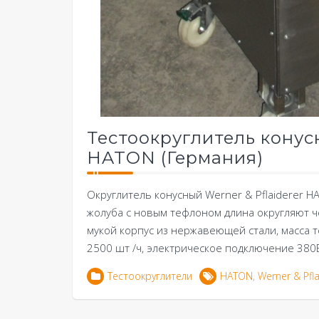
Тестоокруглитель конусн
HATON (Германия)
Округлитель конусный Werner & Pflaiderer H
жолуба с новым тефлоном длина округляют ч
мукой корпус из нержавеющей стали, масса 
2500 шт /ч, электрическое подключение 380
Тестоокруглители
HATON
,
Werner & Pfla