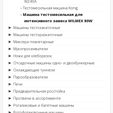
W240A
Тестомесильная машина Konig
Машина тестомесильная для
интенсивного замеса WILMEX 80W
Машины тестозакаточные
►
Машины тесторазкаточные
►
Миксера планетарные
►
Мукопросеиватели
►
Ножи для хлеборезок
►
Отсадочные машины одно- и двохбункерные
►
Охлаждающие туннели
►
Парообразователи
►
Печи
►
Предварительная росстойка
►
Протвени в ассортименте
►
Рогаликовые и багетные машины
►
Ротоформовочные машины
►