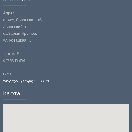
Адрес:
80465, Львовская обл.,
Львовский р-н,
с.Старый Ярычев,
ул. Козацкая, 15
Тел. моб.:
067 53 15 656
E-mail:
vasyldyvnych@gmail.com
Картa