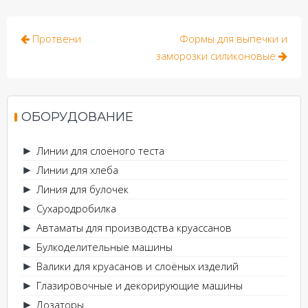
Навигация
Протвени
Формы для выпечки и
по
заморозки силиконовые
записям
ОБОРУДОВАНИЕ
Линии для слоёного теста
►
Линии для хлеба
►
Линия для булочек
►
Сухародробилка
►
Автаматы для производства круассанов
►
Булкоделительные машины
►
Валики для круасанов и слоёных изделий
►
Глазировочные и декорирующие машины
►
Дозаторы
►