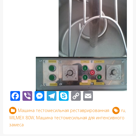
Facebook
Viber
Messenger
Telegram
Skype
Copy
Email
Link
Машина тестомесильная реставрированная
ru
,
WILMEX 80W
,
Машина тестомесильная для интенсивного
замеса